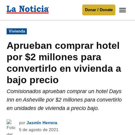
Saltar
Me
Donar / Donate
al
La
Noticia
contenido
Publicado
Vivienda
en
Para mantenerte informado necesitamos
tu apoyo
.
Aprueban comprar hotel
Donar
por $2 millones para
convertirlo en vivienda a
bajo precio
Comisionados aprueban comprar un hotel Days
Inn en Asheville por $2 millones para convertirlo
en unidades de vivienda a precio bajo.
por
Jasmín Herrera
5 de agosto de 2021