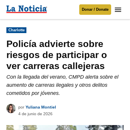
Saltar
Me
Donar / Donate
al
La
Noticia
contenido
Publicado
Charlotte
en
Para mantenerte informado necesitamos
tu apoyo
.
Policía advierte sobre
Donar
riesgos de participar o
ver carreras callejeras
Con la llegada del verano, CMPD alerta sobre el
aumento de carreras ilegales y otros delitos
cometidos por jóvenes.
por
Yuliana Montiel
4 de junio de 2026