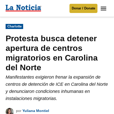
Saltar
Me
Donar / Donate
al
La
Noticia
contenido
Publicado
Charlotte
en
Para mantenerte informado necesitamos
tu apoyo
.
Protesta busca detener
Donar
apertura de centros
migratorios en Carolina
del Norte
Manifestantes exigieron frenar la expansión de
centros de detención de ICE en Carolina del Norte
y denunciaron condiciones inhumanas en
instalaciones migratorias.
por
Yuliana Montiel