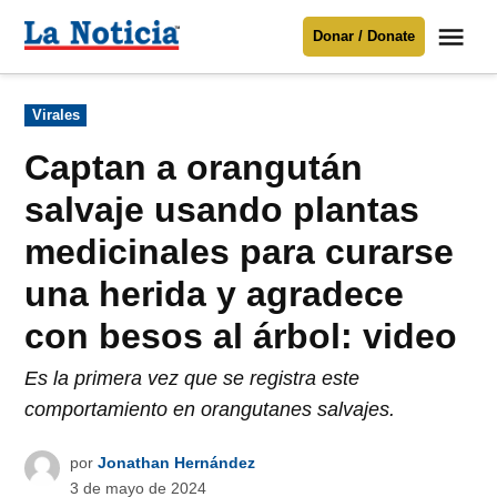
Saltar
Me
Donar / Donate
al
La
Noticia
contenido
Publicado
Virales
en
Para mantenerte informado necesitamos
tu apoyo
.
Captan a orangután
Donar
salvaje usando plantas
medicinales para curarse
una herida y agradece
con besos al árbol: video
Es la primera vez que se registra este
comportamiento en orangutanes salvajes.
por
Jonathan Hernández
3 de mayo de 2024