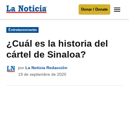
Saltar
Me
Donar / Donate
al
La
Noticia
contenido
Publicado
Entretenimiento
en
Para mantenerte informado necesitamos
tu apoyo
.
¿Cuál es la historia del
Donar
cártel de Sinaloa?
por
La Noticia Redacción
19 de septiembre de 2020