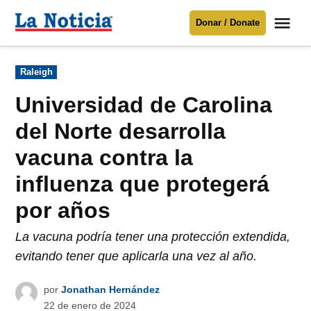
Saltar
Me
Donar / Donate
al
La
Noticia
contenido
Publicado
Raleigh
en
Para mantenerte informado necesitamos
tu apoyo
.
Universidad de Carolina
Donar
del Norte desarrolla
vacuna contra la
influenza que protegerá
por años
La vacuna podría tener una protección extendida,
evitando tener que aplicarla una vez al año.
por
Jonathan Hernández
22 de enero de 2024