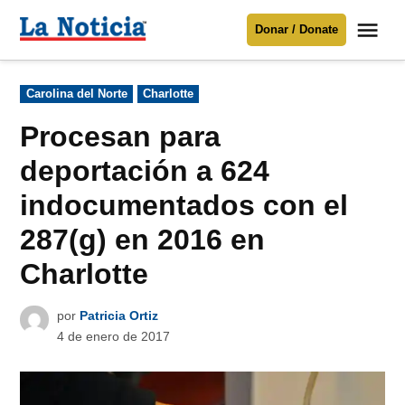
Saltar
Me
Donar / Donate
al
La
Noticia
contenido
Publicado
Carolina del Norte
Charlotte
en
Para mantenerte informado necesitamos
tu apoyo
.
Procesan para
Donar
deportación a 624
indocumentados con el
287(g) en 2016 en
Charlotte
por
Patricia Ortiz
4 de enero de 2017