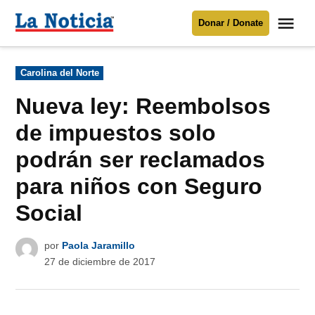
Saltar
Me
Donar / Donate
al
La
Noticia
contenido
Publicado
Carolina del Norte
en
Para mantenerte informado necesitamos
tu apoyo
.
Nueva ley: Reembolsos
Donar
de impuestos solo
podrán ser reclamados
para niños con Seguro
Social
por
Paola Jaramillo
27 de diciembre de 2017