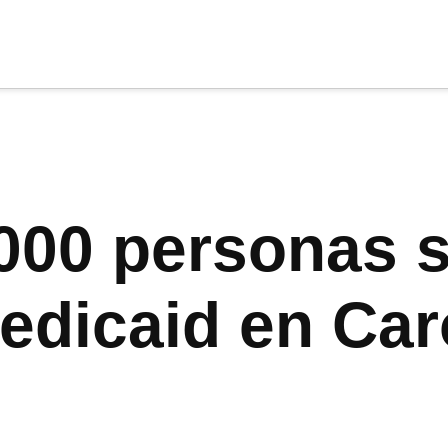
cia
tu apoyo
.
Donar
000 personas 
Medicaid en Car