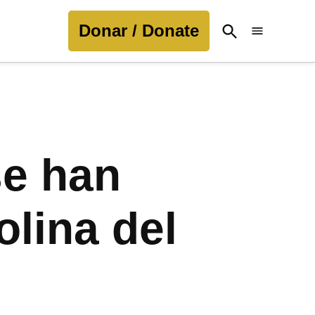
Donar / Donate
Open
Search
se han
olina del