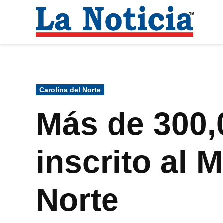
Saltar
al
La
contenido
Noti
Para mantenerte informado necesitamos
Publicado
Carolina del Norte
en
Más de 300,
inscrito al 
Norte