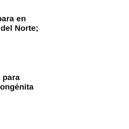
para en
del Norte;
 para
 congénita