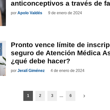
anticonceptivos a través de f
por
Apolo Valdés
9 de enero de 2024
Pronto vence límite de inscrip
seguro de Atención Médica As
¿qué debe hacer?
por
Jeralí Giménez
4 de enero de 2024
ón
1
2
3
…
6