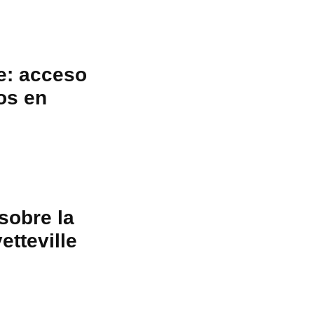
üe: acceso
os en
sobre la
tteville