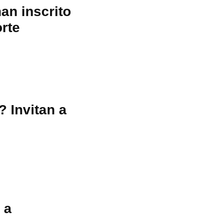
an inscrito
orte
 Invitan a
 a