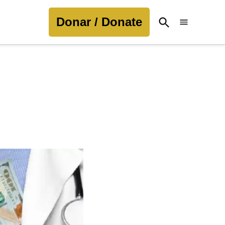
Donar / Donate
Open
Search