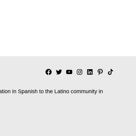
Facebook
Twitter
YouTube
Instagram
Linkedin
Pinterest
Tik
tok
ation in Spanish to the Latino community in