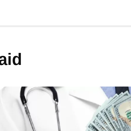
cia
tu apoyo
.
caid
Donar