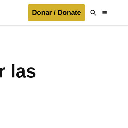
Donar / Donate
Open
Search
r las