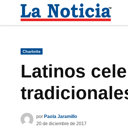
Saltar
al
La
contenido
Noti
Para mantenerte informado necesitamos
Publicado
Charlotte
en
Latinos cele
tradicional
por
Paola Jaramillo
20 de diciembre de 2017