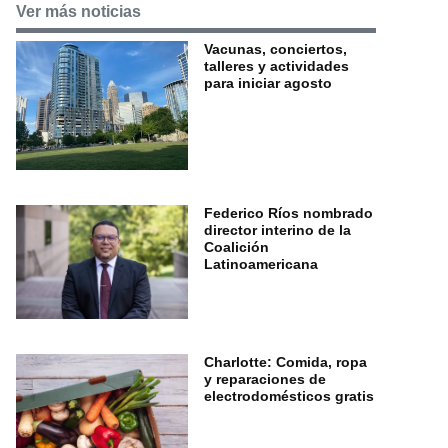
Ver más noticias
Vacunas, conciertos,
talleres y actividades
para iniciar agosto
Federico Ríos nombrado
director interino de la
Coalición
Latinoamericana
Charlotte: Comida, ropa
y reparaciones de
electrodomésticos gratis