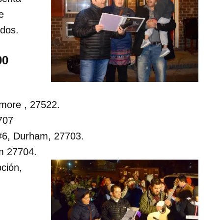
e
ados.
00
dmore , 27522.
707
#6, Durham, 27703.
m 27704.
ción,