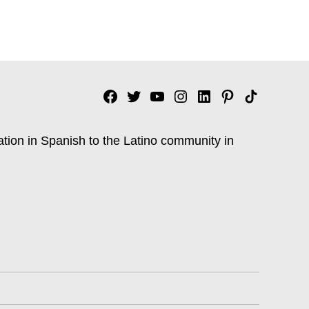
Facebook
Twitter
YouTube
Instagram
Linkedin
Pinterest
Tik
tok
ation in Spanish to the Latino community in