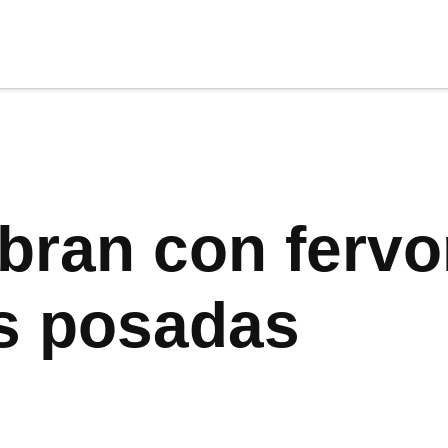
cia
tu apoyo
.
Donar
bran con fervo
es posadas