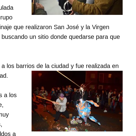
culada
grupo
inaje que realizaron San José y la Virgen
n buscando un sitio donde quedarse para que
 a los barrios de la ciudad y fue realizada en
ad.
s a los
e,
 muy
,
ldos a