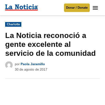
Saltar
Me
Donar / Donate
al
La
Noticia
contenido
Publicado
Charlotte
en
Para mantenerte informado necesitamos
tu apoyo
.
La Noticia reconoció a
Donar
gente excelente al
servicio de la comunidad
por
Paola Jaramillo
30 de agosto de 2017