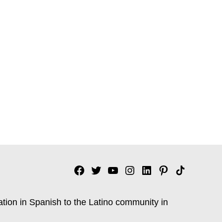
Facebook
Twitter
YouTube
Instagram
Linkedin
Pinterest
Tik
tok
ation in Spanish to the Latino community in