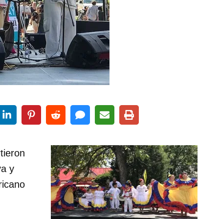
tieron
va y
ricano