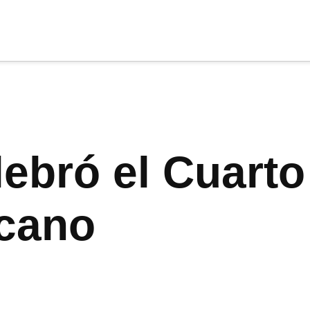
cia
tu apoyo
.
Donar
ebró el Cuarto
icano