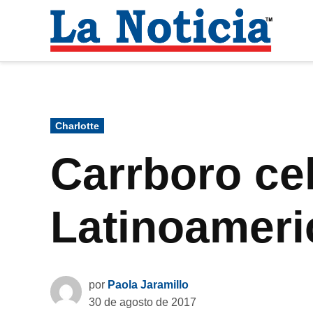
Saltar
al
La
contenido
Noti
Para mantenerte informado necesitamos
Publicado
Charlotte
en
Carrboro cel
Latinoamer
por
Paola Jaramillo
30 de agosto de 2017