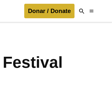
Donar / Donate
Open
Search
 Festival