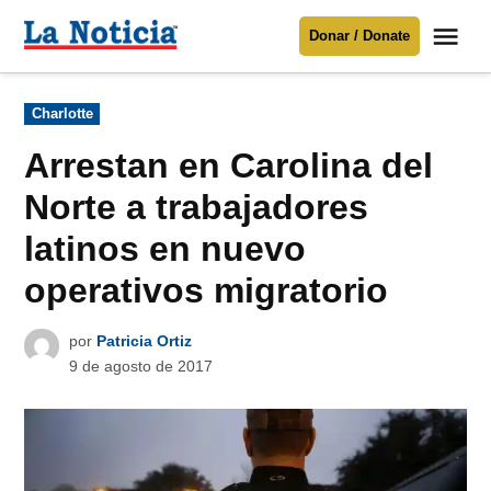
Saltar
Me
Donar / Donate
al
La
Noticia
contenido
Publicado
Charlotte
en
Para mantenerte informado necesitamos
tu apoyo
.
Arrestan en Carolina del
Donar
Norte a trabajadores
latinos en nuevo
operativos migratorio
por
Patricia Ortiz
9 de agosto de 2017