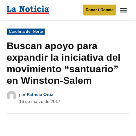
Saltar
Me
Donar / Donate
al
La
Noticia
contenido
Publicado
Carolina del Norte
en
Para mantenerte informado necesitamos
tu apoyo
.
Buscan apoyo para
Donar
expandir la iniciativa del
movimiento “santuario”
en Winston-Salem
por
Patricia Ortiz
16 de marzo de 2017