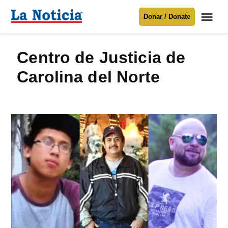
Saltar
Me
Donar / Donate
al
La
Noticia
contenido
Centro de Justicia de
Para mantenerte informado necesitamos
tu apoyo
.
Carolina del Norte
Donar