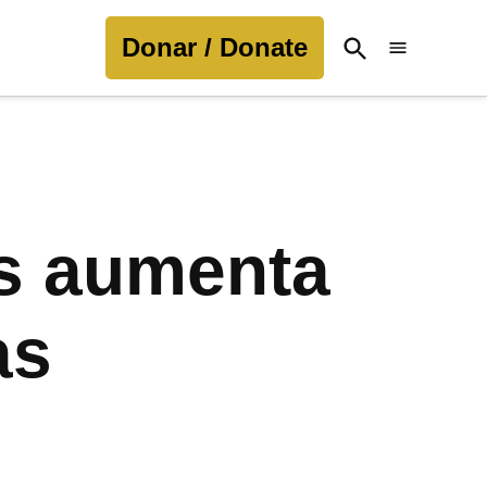
Donar / Donate
Open
Search
os aumenta
as