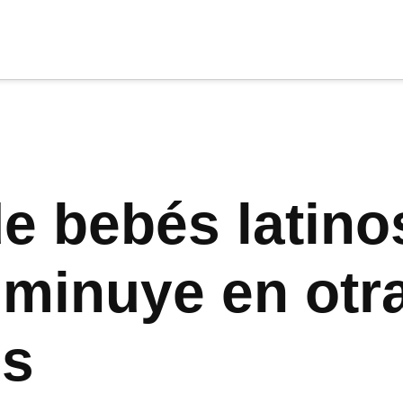
cia
tu apoyo
.
Donar
de bebés latin
sminuye en otr
es