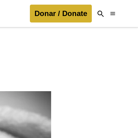
Donar / Donate
Open
Search