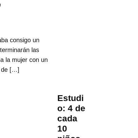
,
vaba consigo un
terminarán las
da la mujer con un
 de […]
Estudi
o: 4 de
cada
10