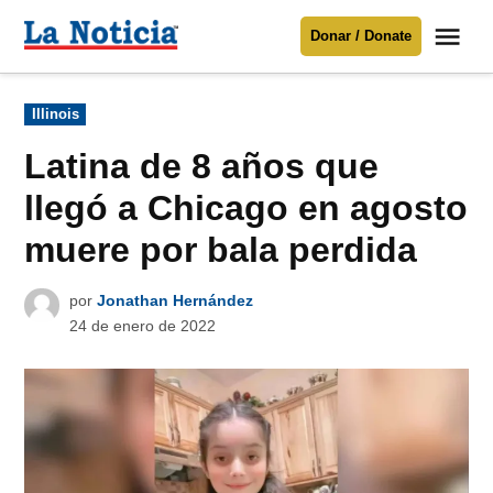
Saltar
Me
Donar / Donate
al
La
Noticia
contenido
Publicado
Illinois
en
Para mantenerte informado necesitamos
tu apoyo
.
Latina de 8 años que
Donar
llegó a Chicago en agosto
muere por bala perdida
por
Jonathan Hernández
24 de enero de 2022