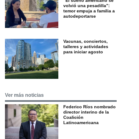
“El sueño americano se
volvió una pesadilla”:
temor empuja a familia a
autodeportarse
Vacunas, conciertos,
talleres y actividades
para iniciar agosto
Ver más noticias
Federico Ríos nombrado
director interino de la
Coalición
Latinoamericana