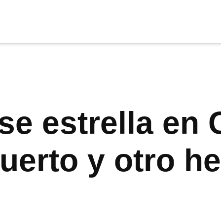
cia
tu apoyo
.
Donar
se estrella en C
uerto y otro he