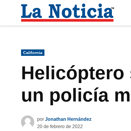
Saltar
al
La
contenido
Noti
Para mantenerte informado necesitamos
Publicado
California
en
Helicóptero 
un policía m
por
Jonathan Hernández
20 de febrero de 2022