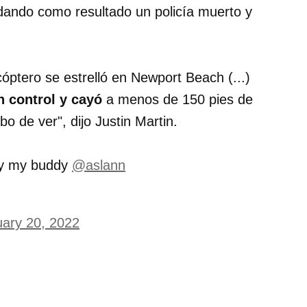
ó, dando como resultado un policía muerto y
ptero se estrelló en Newport Beach (...)
n control y cayó
a menos de 150 pies de
o de ver", dijo Justin Martin.
 by my buddy
@aslann
uary 20, 2022