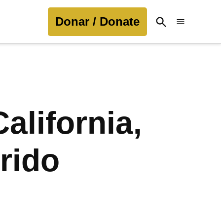
Donar / Donate
Open
Search
alifornia,
rido