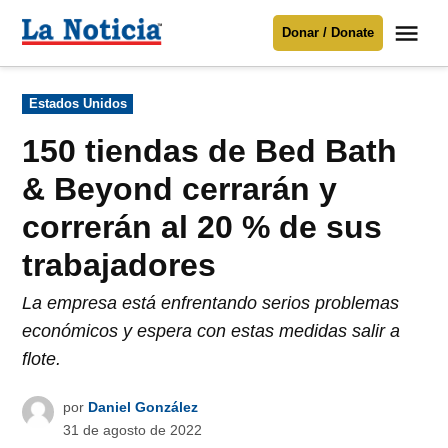
Saltar
Me
Donar / Donate
al
La
Noticia
contenido
Publicado
Estados Unidos
en
Para mantenerte informado necesitamos
tu apoyo
.
150 tiendas de Bed Bath
Donar
& Beyond cerrarán y
correrán al 20 % de sus
trabajadores
La empresa está enfrentando serios problemas
económicos y espera con estas medidas salir a
flote.
por
Daniel González
31 de agosto de 2022