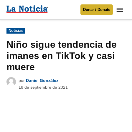
Saltar
Me
Donar / Donate
al
La
Noticia
contenido
Publicado
Noticias
en
Para mantenerte informado necesitamos
tu apoyo
.
Niño sigue tendencia de
Donar
imanes en TikTok y casi
muere
por
Daniel González
18 de septiembre de 2021