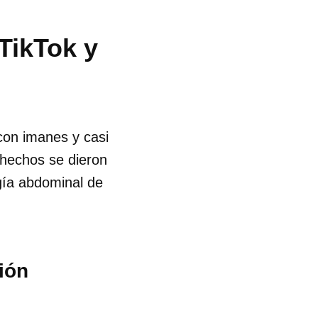
TikTok y
con imanes y casi
 hechos se dieron
gía abdominal de
ión