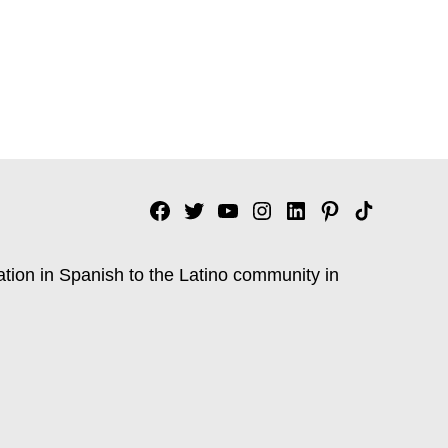
Facebook
Twitter
YouTube
Instagram
Linkedin
Pinterest
Tik
tok
ation in Spanish to the Latino community in