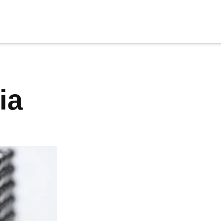
cia
tu apoyo
.
ia
Donar