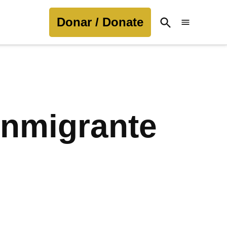
Donar / Donate
Open
Search
inmigrante