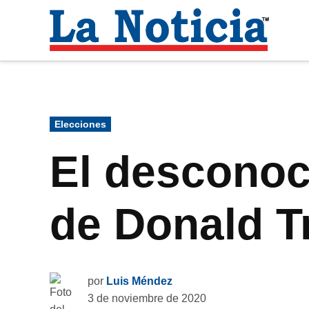
Saltar
al
La
contenido
Noti
Para mantenerte informado necesitamos
Publicado
Elecciones
en
El desconoc
de Donald 
por
Luis Méndez
3 de noviembre de 2020