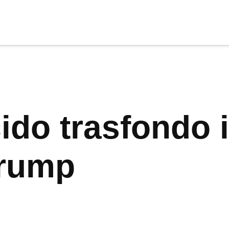
cia
tu apoyo
.
Donar
ido trasfondo 
Trump