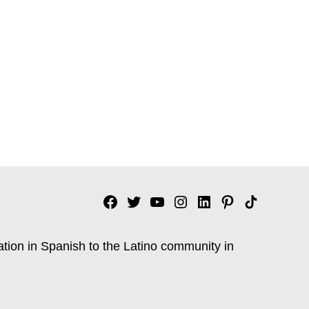
Facebook
Twitter
YouTube
Instagram
Linkedin
Pinterest
Tik
tok
ation in Spanish to the Latino community in