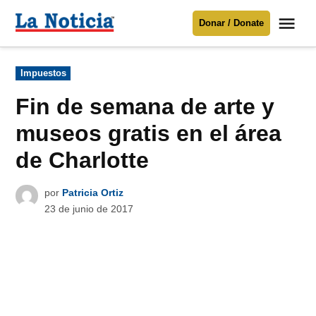
Saltar
Me
Donar / Donate
al
La
Noticia
contenido
Publicado
Impuestos
en
Para mantenerte informado necesitamos
tu apoyo
.
Fin de semana de arte y
Donar
museos gratis en el área
de Charlotte
por
Patricia Ortiz
23 de junio de 2017