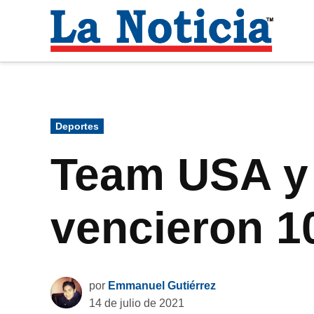
Saltar
al
La
contenido
Noti
Para mantenerte informado necesitamos
Publicado
Deportes
en
Team USA y 
vencieron 1
por
Emmanuel Gutiérrez
14 de julio de 2021