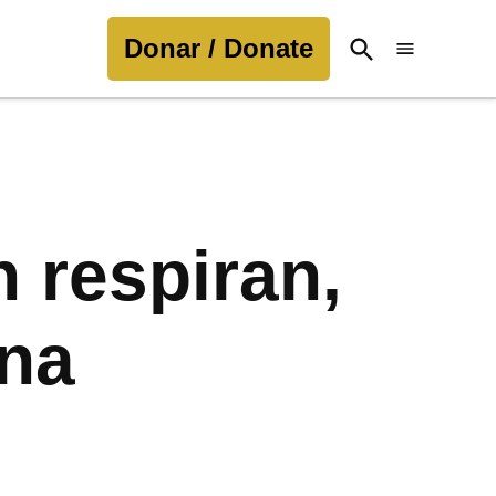
Donar / Donate
Open
Search
 respiran,
ina