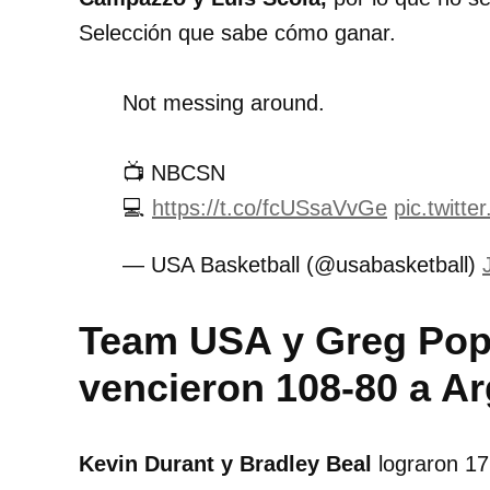
Selección que sabe cómo ganar.
Not messing around.
📺 NBCSN
💻
https://t.co/fcUSsaVvGe
pic.twit
— USA Basketball (@usabasketball)
Team USA y Greg Popo
vencieron 108-80 a Ar
Kevin Durant y Bradley Beal
lograron 17