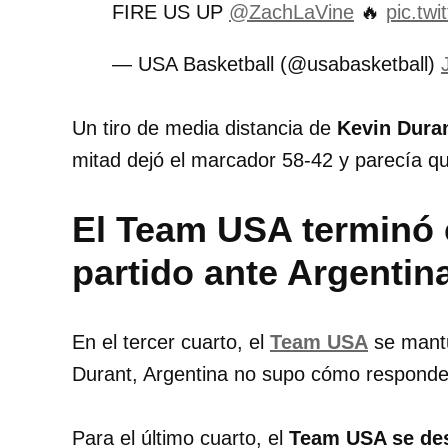
FIRE US UP
@ZachLaVine
🔥
pic.tw
— USA Basketball (@usabasketball)
Un tiro de media distancia de
Kevin Dura
mitad dejó el marcador 58-42 y parecía 
El Team USA terminó 
partido ante Argentin
En el tercer cuarto, el
Team USA
se mantuv
Durant, Argentina no supo cómo responder
Para el último cuarto, el
Team USA se des