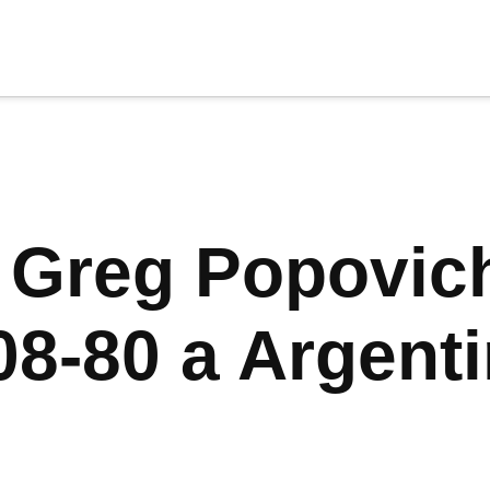
cia
tu apoyo
.
Donar
Greg Popovich
08-80 a Argent