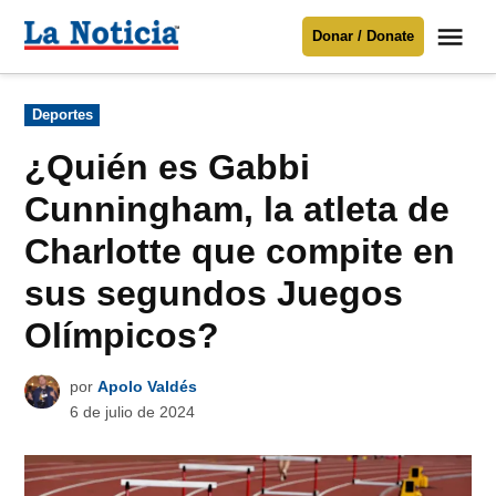
Saltar
Me
Donar / Donate
al
La
Noticia
contenido
Publicado
Deportes
en
Para mantenerte informado necesitamos
tu apoyo
.
¿Quién es Gabbi
Donar
Cunningham, la atleta de
Charlotte que compite en
sus segundos Juegos
Olímpicos?
por
Apolo Valdés
6 de julio de 2024