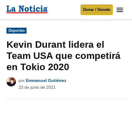
Saltar
Me
Donar / Donate
al
La
Noticia
contenido
Publicado
Deportes
en
Para mantenerte informado necesitamos
tu apoyo
.
Kevin Durant lidera el
Donar
Team USA que competirá
en Tokio 2020
por
Emmanuel Gutiérrez
23 de junio de 2021