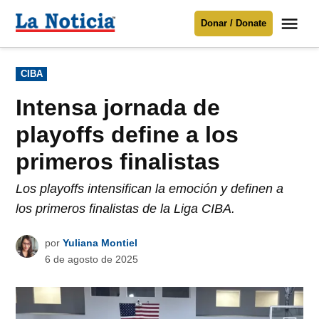
Saltar
Me
Donar / Donate
al
La
Noticia
contenido
Publicado
CIBA
en
Para mantenerte informado necesitamos
tu apoyo
.
Intensa jornada de
Donar
playoffs define a los
primeros finalistas
Los playoffs intensifican la emoción y definen a
los primeros finalistas de la Liga CIBA.
por
Yuliana Montiel
6 de agosto de 2025