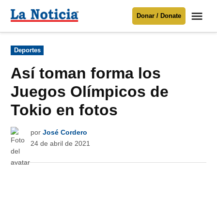
Saltar
Me
Donar / Donate
al
La
Noticia
contenido
Publicado
Deportes
en
Para mantenerte informado necesitamos
tu apoyo
.
Así toman forma los
Donar
Juegos Olímpicos de
Tokio en fotos
por
José Cordero
24 de abril de 2021