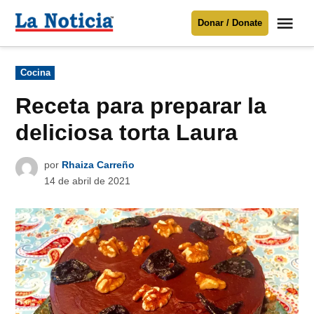
Saltar
Me
Donar / Donate
al
La
Noticia
contenido
Publicado
Cocina
en
Para mantenerte informado necesitamos
tu apoyo
.
Receta para preparar la
Donar
deliciosa torta Laura
por
Rhaiza Carreño
14 de abril de 2021