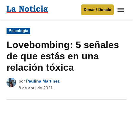
Saltar
Me
Donar / Donate
al
La
Noticia
contenido
Publicado
Psicología
en
Para mantenerte informado necesitamos
tu apoyo
.
Lovebombing: 5 señales
Donar
de que estás en una
relación tóxica
por
Paulina Martinez
8 de abril de 2021