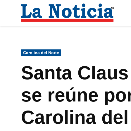
Saltar
al
La
contenido
Noti
Para mantenerte informado necesitamos
Publicado
Carolina del Norte
en
Santa Claus
se reúne po
Carolina del