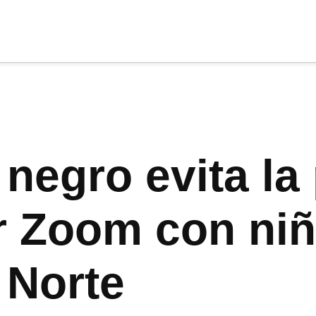
cia
tu apoyo
.
Donar
 negro evita l
r Zoom con ni
 Norte