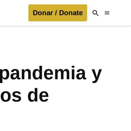
Donar / Donate
Open
Search
a pandemia y
ños de