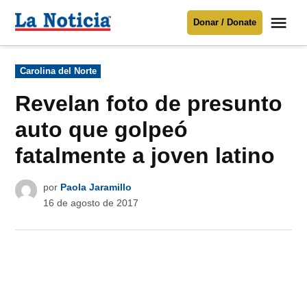
Saltar
Me
Donar / Donate
al
La
Noticia
contenido
Publicado
Carolina del Norte
en
Para mantenerte informado necesitamos
tu apoyo
.
Revelan foto de presunto
Donar
auto que golpeó
fatalmente a joven latino
por
Paola Jaramillo
16 de agosto de 2017