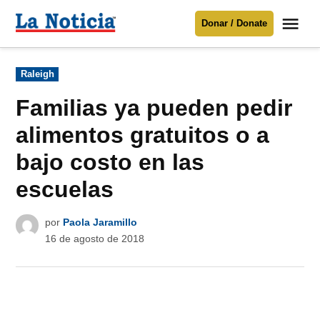
Saltar
Me
Donar / Donate
al
La
Noticia
contenido
Publicado
Raleigh
en
Para mantenerte informado necesitamos
tu apoyo
.
Familias ya pueden pedir
Donar
alimentos gratuitos o a
bajo costo en las
escuelas
por
Paola Jaramillo
16 de agosto de 2018