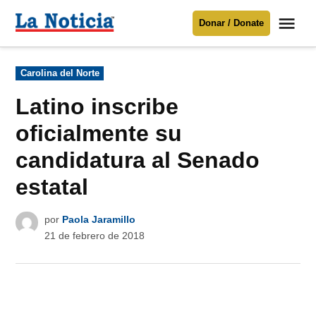
Saltar
Me
Donar / Donate
al
La
Noticia
contenido
Publicado
Carolina del Norte
en
Para mantenerte informado necesitamos
tu apoyo
.
Latino inscribe
Donar
oficialmente su
candidatura al Senado
estatal
por
Paola Jaramillo
21 de febrero de 2018