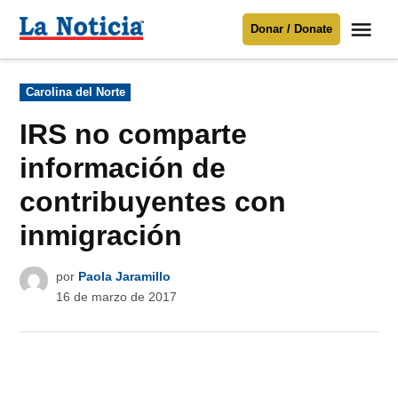
Saltar
Me
Donar / Donate
al
La
Noticia
contenido
Publicado
Carolina del Norte
en
Para mantenerte informado necesitamos
tu apoyo
.
IRS no comparte
Donar
información de
contribuyentes con
inmigración
por
Paola Jaramillo
16 de marzo de 2017