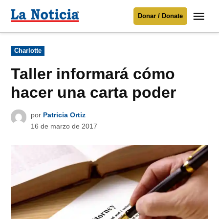
Saltar
Me
Donar / Donate
al
La
Noticia
contenido
Publicado
Charlotte
en
Para mantenerte informado necesitamos
tu apoyo
.
Taller informará cómo
Donar
hacer una carta poder
por
Patricia Ortiz
16 de marzo de 2017