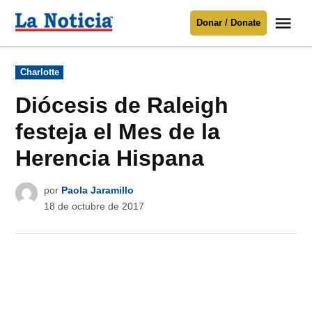
Saltar
Me
Donar / Donate
al
La
Noticia
contenido
Publicado
Charlotte
en
Para mantenerte informado necesitamos
tu apoyo
.
Diócesis de Raleigh
Donar
festeja el Mes de la
Herencia Hispana
por
Paola Jaramillo
18 de octubre de 2017