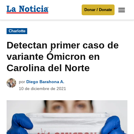
Saltar
Me
Donar / Donate
al
La
Noticia
contenido
Publicado
Charlotte
en
Para mantenerte informado necesitamos
tu apoyo
.
Detectan primer caso de
Donar
variante Ómicron en
Carolina del Norte
por
Diego Barahona A.
10 de diciembre de 2021