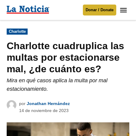
Saltar
Me
Donar / Donate
al
La
Noticia
contenido
Publicado
Charlotte
en
Para mantenerte informado necesitamos
tu apoyo
.
Charlotte cuadruplica las
Donar
multas por estacionarse
mal, ¿de cuánto es?
Mira en qué casos aplica la multa por mal
estacionamiento.
por
Jonathan Hernández
14 de noviembre de 2023