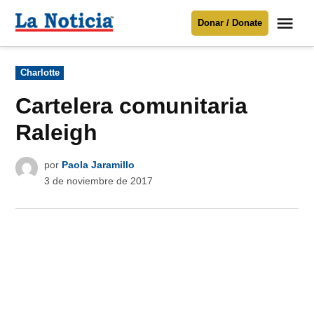
Saltar
Me
Donar / Donate
al
La
Noticia
contenido
Publicado
Charlotte
en
Para mantenerte informado necesitamos
tu apoyo
.
Cartelera comunitaria
Donar
Raleigh
por
Paola Jaramillo
3 de noviembre de 2017