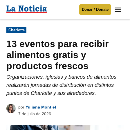
Saltar
Me
Donar / Donate
al
La
Noticia
contenido
Publicado
Charlotte
en
Para mantenerte informado necesitamos
tu apoyo
.
13 eventos para recibir
Donar
alimentos gratis y
productos frescos
Organizaciones, iglesias y bancos de alimentos
realizarán jornadas de distribución en distintos
puntos de Charlotte y sus alrededores.
por
Yuliana Montiel
7 de julio de 2026