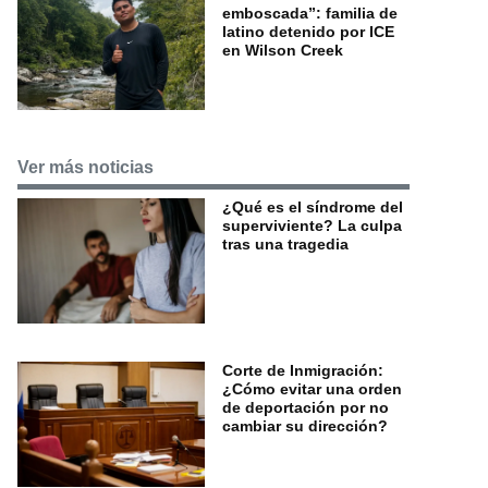
emboscada”: familia de
latino detenido por ICE
en Wilson Creek
Ver más noticias
¿Qué es el síndrome del
superviviente? La culpa
tras una tragedia
Corte de Inmigración:
¿Cómo evitar una orden
de deportación por no
cambiar su dirección?