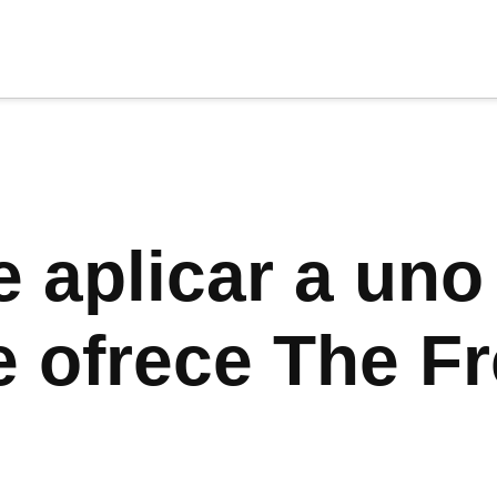
cia
tu apoyo
.
Donar
 aplicar a uno
 ofrece The F