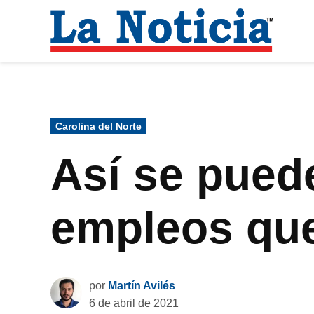
Saltar
al
La
contenido
Noti
Para mantenerte informado necesitamos
Publicado
Carolina del Norte
en
Así se puede
empleos que
por
Martín Avilés
6 de abril de 2021