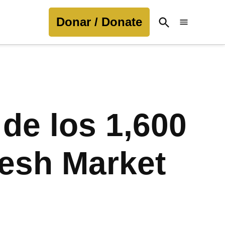
Donar / Donate
Open
Search
 de los 1,600
resh Market