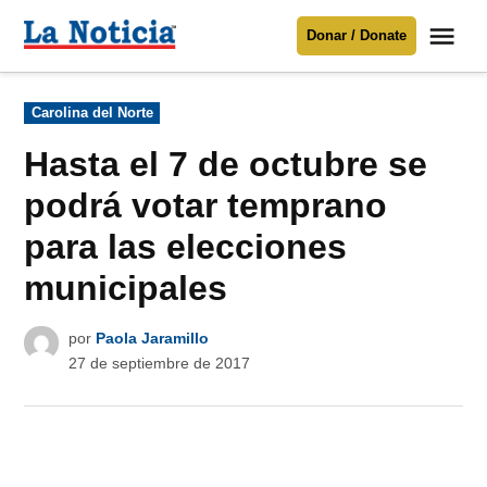
Saltar
Me
Donar / Donate
al
La
Noticia
contenido
Publicado
Carolina del Norte
en
Para mantenerte informado necesitamos
tu apoyo
.
Hasta el 7 de octubre se
Donar
podrá votar temprano
para las elecciones
municipales
por
Paola Jaramillo
27 de septiembre de 2017