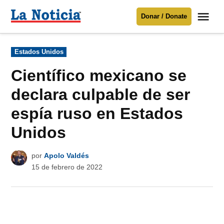
Saltar
Me
Donar / Donate
al
La
Noticia
contenido
Publicado
Estados Unidos
en
Para mantenerte informado necesitamos
tu apoyo
.
Científico mexicano se
Donar
declara culpable de ser
espía ruso en Estados
Unidos
por
Apolo Valdés
15 de febrero de 2022