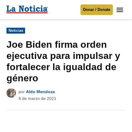
Saltar
Me
Donar / Donate
al
La
Noticia
contenido
Publicado
Noticias
en
Para mantenerte informado necesitamos
tu apoyo
.
Joe Biden firma orden
Donar
ejecutiva para impulsar y
fortalecer la igualdad de
género
por
Aldo Mendoza
8 de marzo de 2021