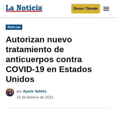
Saltar
Me
Donar / Donate
al
La
Noticia
contenido
Publicado
Noticias
en
Para mantenerte informado necesitamos
tu apoyo
.
Autorizan nuevo
Donar
tratamiento de
anticuerpos contra
COVID-19 en Estados
Unidos
por
Apolo Valdés
10 de febrero de 2021