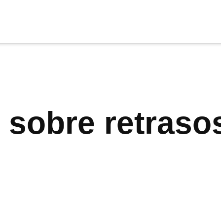
cia
tu apoyo
.
Donar
a sobre retraso