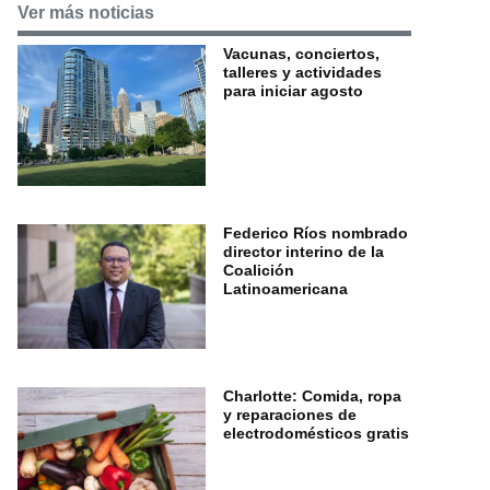
Ver más noticias
Vacunas, conciertos,
talleres y actividades
para iniciar agosto
Federico Ríos nombrado
director interino de la
Coalición
Latinoamericana
Charlotte: Comida, ropa
y reparaciones de
electrodomésticos gratis