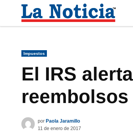
Saltar
al
La
contenido
Noti
Para mantenerte informado necesitamos
Publicado
Impuestos
en
El IRS alert
reembolsos
por
Paola Jaramillo
11 de enero de 2017