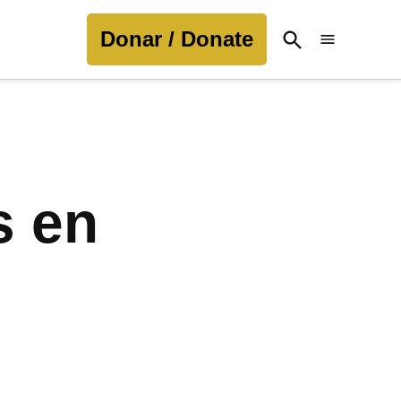
Donar / Donate
Open
Search
s en