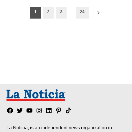
Paginación
1
2
3
…
24
de
entradas
Facebook
Twitter
YouTube
Instagram
Linkedin
Pinterest
Tik
tok
La Noticia, is an independent news organization in